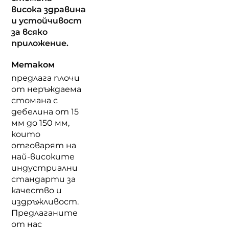
висока здравина
и устойчивост
за всяко
приложение.
Метаком
предлага плочи
от неръждаема
стомана с
дебелина от 15
мм до 150 мм,
които
отговарят на
най-високите
индустриални
стандарти за
качество и
издръжливост.
Предлаганите
от нас